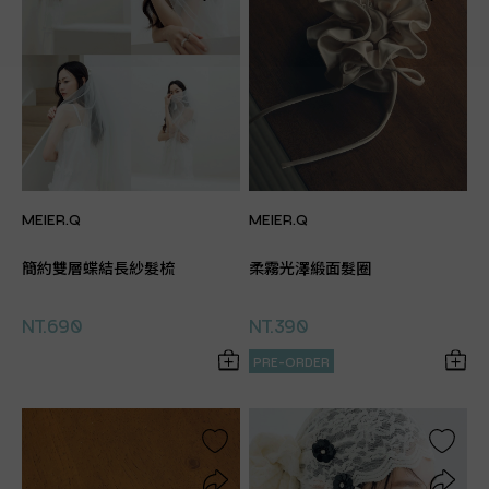
MEIER.Q
MEIER.Q
簡約雙層蝶結長紗髮梳
柔霧光澤緞面髮圈
NT.690
NT.390
PRE-ORDER