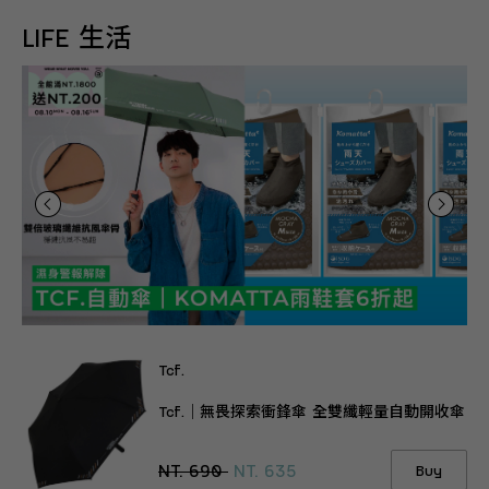
LIFE 生活
Tcf.
Tcf.｜無畏探索衝鋒傘 全雙纖輕量自動開收傘
NT. 690
NT. 635
Buy