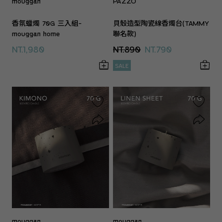
mouggan
PAZZO
香氛蠟燭 70G 三入組-
貝殼造型陶瓷線香燭台(TAMMY
mouggan home
聯名款)
NT.1,980
NT.890
NT.790
SALE
mouggan
mouggan