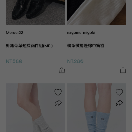
Mercci22
nagumo miyuki
針織荷葉短襪兩件組(ME.)
韓系微捲邊棉中筒襪
NT.580
NT.280