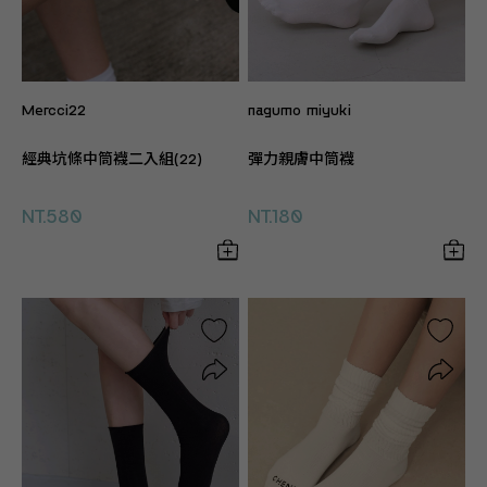
Mercci22
nagumo miyuki
經典坑條中筒襪二入組(22)
彈力親膚中筒襪
NT.580
NT.180