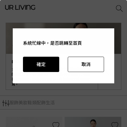
系統忙線中，是否跳轉至首頁
系統忙線中，是否跳轉至首頁
系統忙線中，是否跳轉至首頁
系統忙線中，是否跳轉至首頁
系統忙線中，是否跳轉至首頁
mouggan
確定
確定
確定
確定
確定
取消
取消
取消
取消
取消
大饅大力自創品牌，用淘氣內斂的中性風格描繪生活
的細膩感受，在同樣的日子，創造不同的我們；用服
裝上的細節，訴說不同的故事，每個你都是故事的主
角。
服飾
美妝
鞋類
配飾
生活