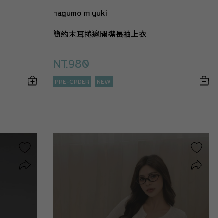
nagumo miyuki
簡約木耳捲邊開襟長袖上衣
NT.980
PRE-ORDER
NEW