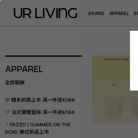
BRAND
APPAREL
B
APPAREL
全部服飾
🩵 韓系斜肩上衣 滿一件送$300
🤍 法式優雅蕾絲 滿一件送$300
．PAZZO | SUMMER ON THE
ROAD 美式新品上市