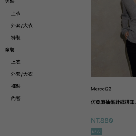
男裝
上衣
外套/大衣
褲裝
童裝
上衣
外套/大衣
褲裝
Mercci22
內著
仿亞麻抽鬚針織排釦
NT.880
NEW