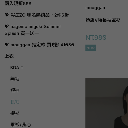
兩入現折888
mouggan
💖 PAZZO 聯名熱銷品．2件6折
透膚V領長袖罩衫
💖 nagumo miyuki Summer
Splash 買一送一
NT.980
💖 mouggan 指定款 買1送1 $1080
NEW
上衣
BRA T
無袖
短袖
長袖
襯衫
罩衫/背心