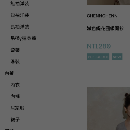
無袖洋裝
短袖洋裝
CHENNCHENN
長袖洋裝
嫩色緹花圓領開衫
吊帶/連身褲
NT.1,280
套裝
PRE-ORDER
NEW
泳裝
內著
內衣
內褲
居家服
襪子