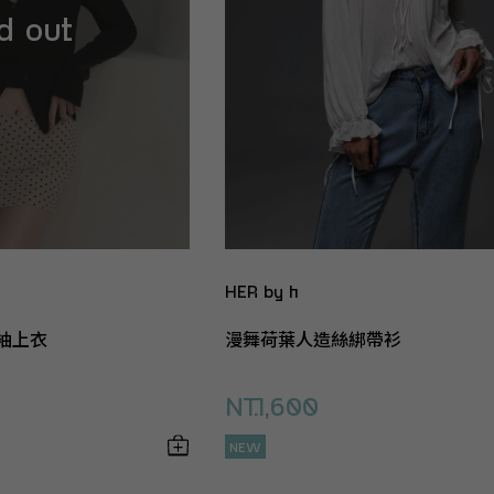
HER by h
袖上衣
漫舞荷葉人造絲綁帶衫
NT.1,600
NEW