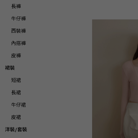
長褲
牛仔褲
西裝褲
內搭褲
皮褲
裙裝
短裙
長裙
牛仔裙
皮裙
洋裝/套裝