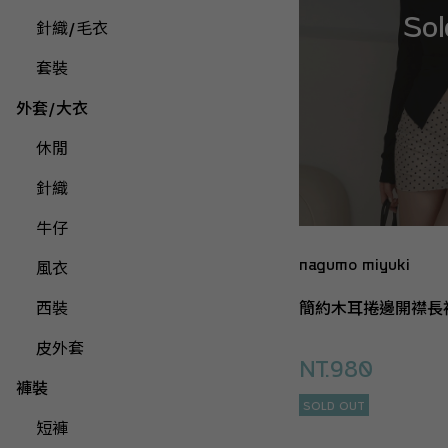
針織/毛衣
套裝
外套/大衣
休閒
針織
牛仔
nagumo miyuki
風衣
簡約木耳捲邊開襟長
西裝
皮外套
NT.980
褲裝
SOLD OUT
短褲