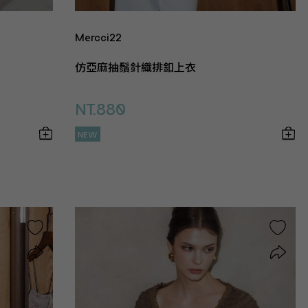
Mercci22
仿亞麻抽鬚針織排釦上衣
NT.880
NEW