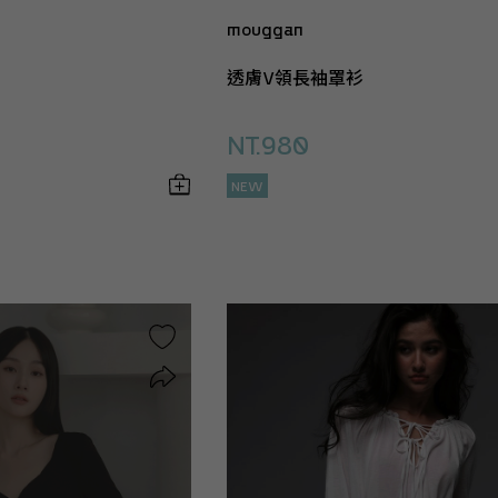
mouggan
透膚V領長袖罩衫
NT.980
NEW