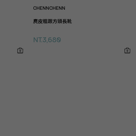
CHENNCHENN
麂皮粗跟方頭長靴
NT.3,680