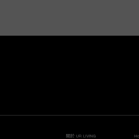
關於 UR LIVING
H