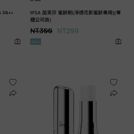
 PA++
IPSA 茵芙莎 蜜餅刷(淨透花影蜜餅專用)(專
櫃公司貨)
NT.300
NT.299
SALE