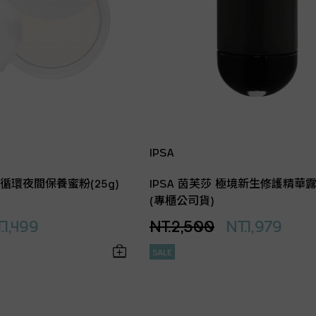
IPSA
律循環夜間保養蜜粉(25g)
IPSA 茵芙莎 極境新生修護精華露(1
(專櫃公司貨)
.1,499
NT.2,500
NT.1,979
SALE