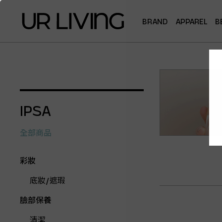
BRAND
APPAREL
B
IPSA
全部商品
彩妝
底妝/遮瑕
臉部保養
清潔