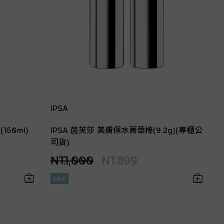
IPSA
50ml)
IPSA 茵芙莎 美膚保水菁華棒(9.2g)(專櫃公
司貨)
NT.1,000
NT.899
SALE