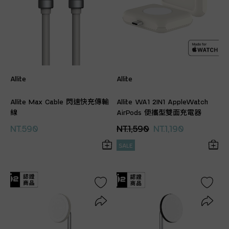
Allite
Allite
Allite Max Cable 閃速快充傳輸
Allite WA1 2IN1 AppleWatch
線
AirPods 便攜型雙面充電器
NT.590
NT.1,590
NT.1,190
SALE