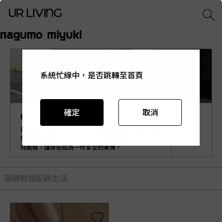
nagumo miyuki
系統忙線中，是否跳轉至首頁
系統忙線中，是否跳轉至首頁
系統忙線中，是否跳轉至首頁
系統忙線中，是否跳轉至首頁
系統忙線中，是否跳轉至首頁
確定
確定
確定
確定
確定
取消
取消
取消
取消
取消
nagumo miyuki
日籍KOL Miyuki Nagumo主理的同名品牌，擅於在流
行最前線選貨之餘，更融入自己的訂製款式，充滿獨
特風格，讓穿搭成為一件享受的事情。
服飾
鞋類
配飾
生活