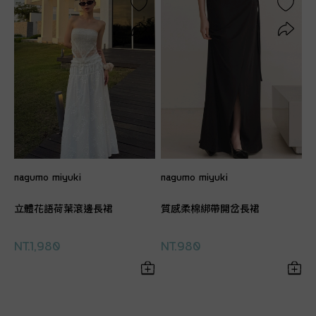
nagumo miyuki
nagumo miyuki
立體花語荷葉滾邊長裙
質感柔棉綁帶開岔長裙
NT.1,980
NT.980