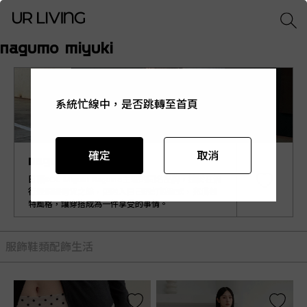
nagumo miyuki
系統忙線中，是否跳轉至首頁
系統忙線中，是否跳轉至首頁
系統忙線中，是否跳轉至首頁
系統忙線中，是否跳轉至首頁
系統忙線中，是否跳轉至首頁
確定
確定
確定
確定
確定
取消
取消
取消
取消
取消
nagumo miyuki
日籍KOL Miyuki Nagumo主理的同名品牌，擅於在流
行最前線選貨之餘，更融入自己的訂製款式，充滿獨
特風格，讓穿搭成為一件享受的事情。
服飾
鞋類
配飾
生活