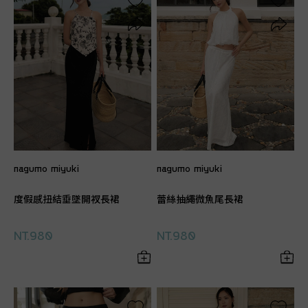
nagumo miyuki
nagumo miyuki
度假感扭結垂墜開衩長裙
蕾絲抽繩微魚尾長裙
NT.980
NT.980