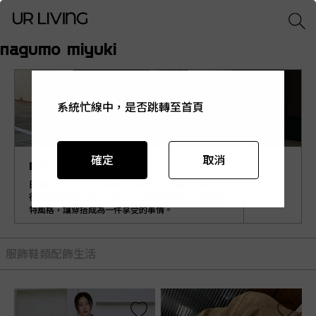
nagumo miyuki
系統忙線中，是否跳轉至首頁
系統忙線中，是否跳轉至首頁
系統忙線中，是否跳轉至首頁
系統忙線中，是否跳轉至首頁
系統忙線中，是否跳轉至首頁
確定
確定
確定
確定
確定
取消
取消
取消
取消
取消
nagumo miyuki
日籍KOL Miyuki Nagumo主理的同名品牌，擅於在流
行最前線選貨之餘，更融入自己的訂製款式，充滿獨
特風格，讓穿搭成為一件享受的事情。
服飾
鞋類
配飾
生活