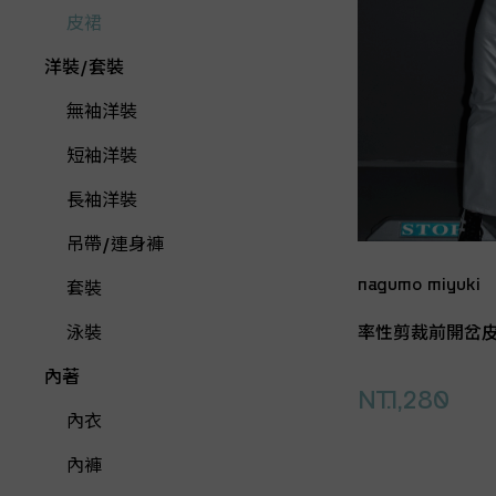
皮裙
洋裝/套裝
無袖洋裝
短袖洋裝
長袖洋裝
吊帶/連身褲
nagumo miyuki
套裝
率性剪裁前開岔
泳裝
內著
NT.1,280
內衣
內褲