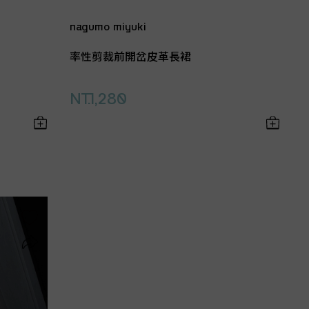
nagumo miyuki
率性剪裁前開岔皮革長裙
NT.1,280