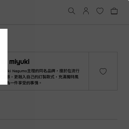
mo miyuki
 Miyuki Nagumo主理的同名品牌，擅於在流行
貨之餘，更融入自己的訂製款式，充滿獨特風
搭成為一件享受的事情。