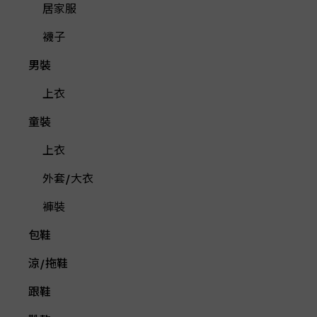
居家服
襪子
男裝
上衣
童裝
上衣
外套/大衣
褲裝
包鞋
涼/拖鞋
跟鞋