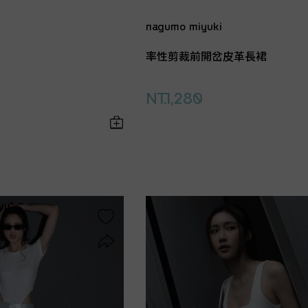
nagumo miyuki
率性剪裁前開岔皮革長裙
NT.1,280