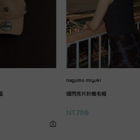
nagumo miyuki
帽
細閃亮片針織毛帽
NT.780