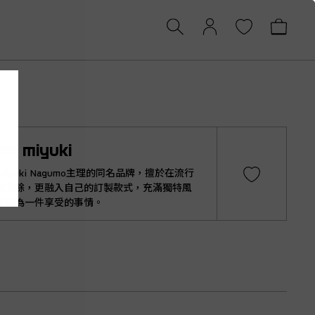
mo miyuki
 Miyuki Nagumo主理的同名品牌，擅於在流行
貨之餘，更融入自己的訂製款式，充滿獨特風
搭成為一件享受的事情。