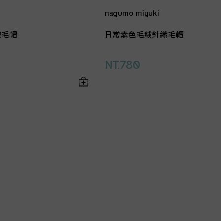
nagumo miyuki
織毛帽
日常素色毛絨針織毛帽
NT.780