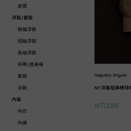
皮裙
洋裝/套裝
無袖洋裝
短袖洋裝
長袖洋裝
吊帶/連身褲
nagumo miyuki
套裝
NY洋基經典棒球
泳裝
內著
NT.1,280
內衣
內褲