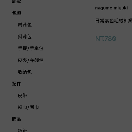
靴款
nagumo miyuki
包包
日常素色毛絨針
肩背包
斜背包
NT.780
手提/手拿包
皮夾/零錢包
收納包
配件
皮帶
領巾/圍巾
飾品
項鏈