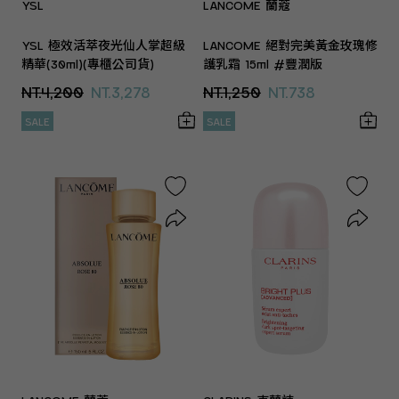
YSL
LANCOME 蘭蔻
YSL 極效活萃夜光仙人掌超級
LANCOME 絕對完美黃金玫瑰修
精華(30ml)(專櫃公司貨)
護乳霜 15ml #豐潤版
NT.4,200
NT.3,278
NT.1,250
NT.738
SALE
SALE