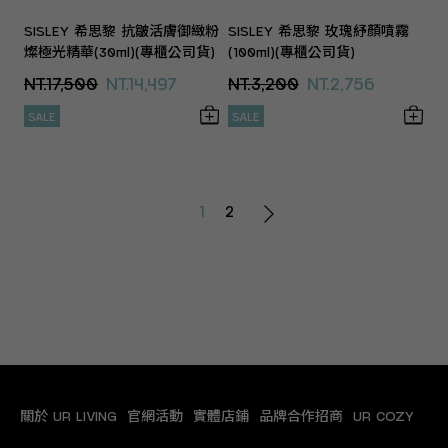
SISLEY 希思黎 抗皺活膚御緻粉
SISLEY 希思黎 玫瑰紓顏噴霧
燦極光精華(30ml)(專櫃公司貨)
(100ml)(專櫃公司貨)
NT.17,500
NT.14,497
NT.3,200
NT.2,756
SALE
SALE
1
2
關於 UR LIVING
官網活動
實體店鋪
品牌合作招商
UR COZY