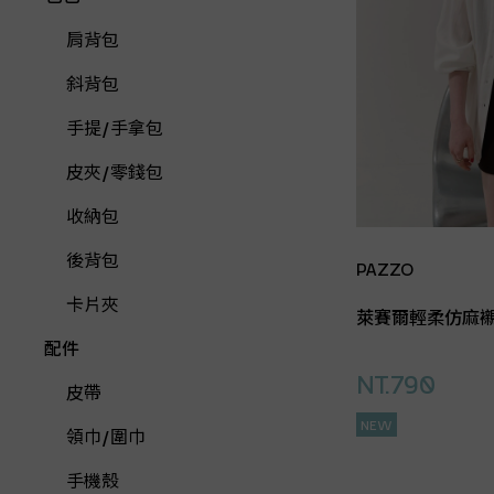
肩背包
斜背包
手提/手拿包
皮夾/零錢包
收納包
後背包
PAZZO
卡片夾
萊賽爾輕柔仿麻
配件
NT.790
皮帶
NEW
領巾/圍巾
手機殼