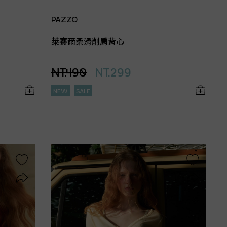
PAZZO
萊賽爾柔滑削肩背心
NT.490
NT.299
NEW
SALE