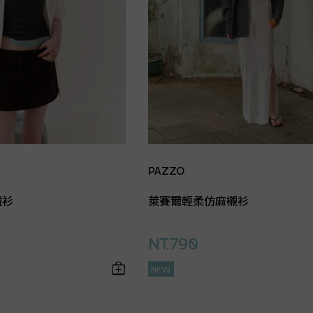
PAZZO
襯衫
萊賽爾輕柔仿麻襯衫
NT.790
NEW