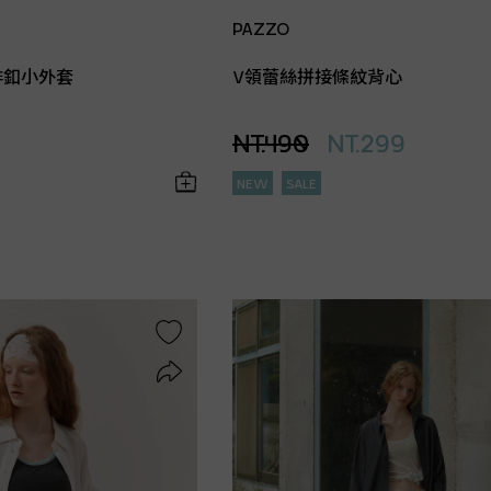
PAZZO
排釦小外套
V領蕾絲拼接條紋背心
NT.490
NT.299
NEW
SALE