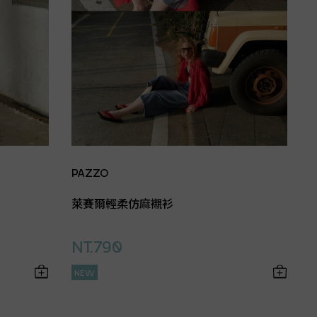
PAZZO
萊賽爾輕柔仿麻襯衫
NT.790
NEW