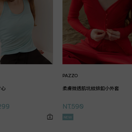
PAZZO
背心
柔膚微透肌坑紋排釦小外套
299
NT.590
NEW