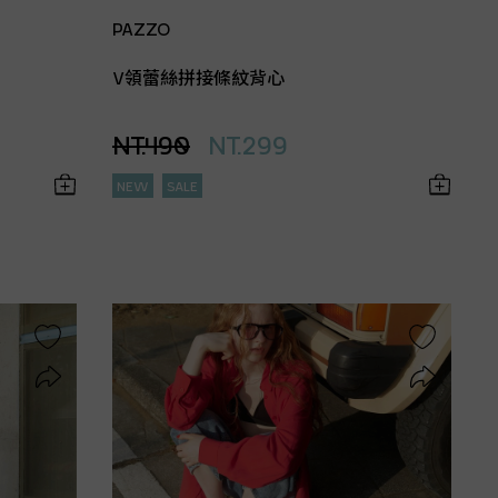
PAZZO
V領蕾絲拼接條紋背心
NT.490
NT.299
NEW
SALE