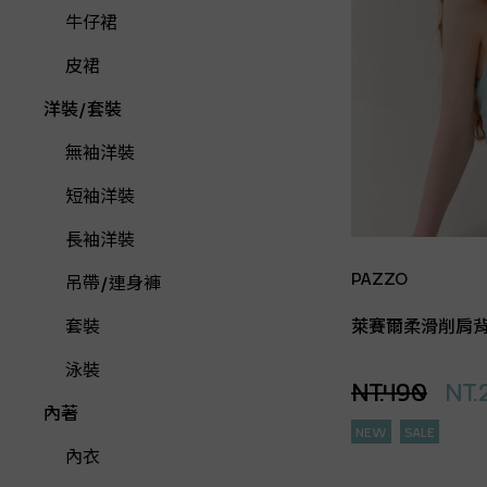
牛仔裙
皮裙
洋裝/套裝
無袖洋裝
短袖洋裝
長袖洋裝
PAZZO
吊帶/連身褲
萊賽爾柔滑削肩
套裝
泳裝
NT.490
NT.
內著
NEW
SALE
內衣