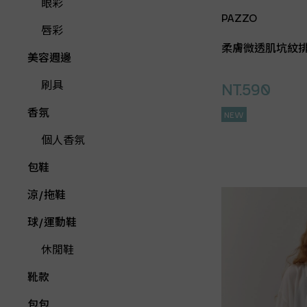
眼彩
PAZZO
唇彩
柔膚微透肌坑紋
美容週邊
刷具
NT.590
香氛
NEW
個人香氛
包鞋
涼/拖鞋
球/運動鞋
休閒鞋
靴款
包包