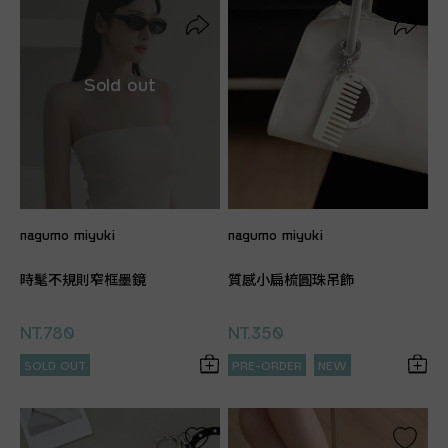
nagumo miyuki
nagumo miyuki
時髦不規則窄框墨鏡
質感小扁梳圓珠吊飾
NT.780
NT.350
SOLD OUT
PRE-ORDER
NEW