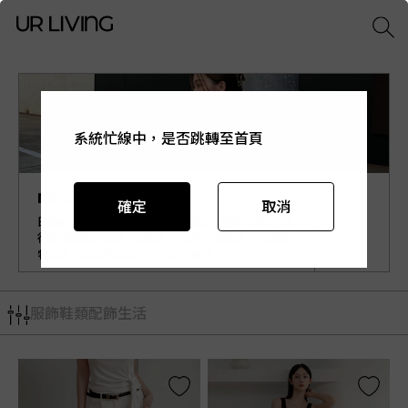
系統忙線中，是否跳轉至首頁
系統忙線中，是否跳轉至首頁
系統忙線中，是否跳轉至首頁
系統忙線中，是否跳轉至首頁
系統忙線中，是否跳轉至首頁
nagumo miyuki
確定
確定
確定
確定
確定
取消
取消
取消
取消
取消
日籍KOL Miyuki Nagumo主理的同名品牌，擅於在流
行最前線選貨之餘，更融入自己的訂製款式，充滿獨
特風格，讓穿搭成為一件享受的事情。
服飾
鞋類
配飾
生活