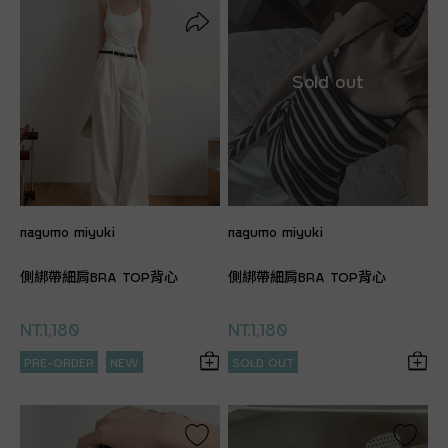
nagumo miyuki
nagumo miyuki
側綁帶細肩BRA TOP背心
側綁帶細肩BRA TOP背心
NT.1,180
NT.1,180
PRE-ORDER
NEW
SOLD OUT