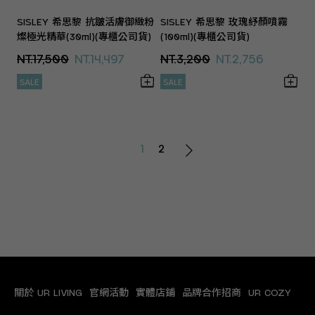
SISLEY 希思黎 抗皺活膚御緻粉
SISLEY 希思黎 玫瑰紓顏噴霧
燦極光精華(30ml)(專櫃公司貨)
(100ml)(專櫃公司貨)
NT.17,500
NT.14,497
NT.3,200
NT.2,756
SALE
SALE
1
2
關於 UR LIVING
官網活動
實體店鋪
品牌合作招商
UR COZY