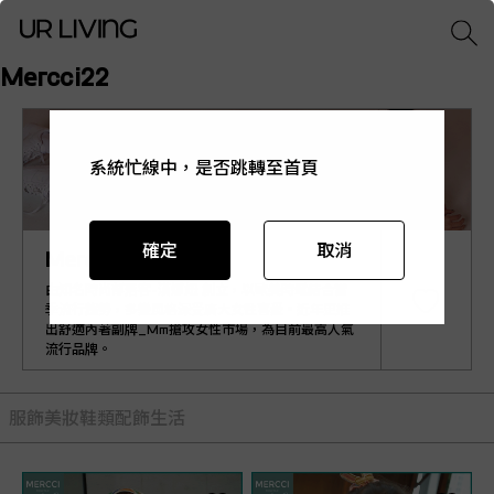
Mercci22
系統忙線中，是否跳轉至首頁
系統忙線中，是否跳轉至首頁
系統忙線中，是否跳轉至首頁
系統忙線中，是否跳轉至首頁
系統忙線中，是否跳轉至首頁
確定
確定
確定
確定
確定
取消
取消
取消
取消
取消
Mercci22
由知名時尚部落客-漢娜妞 創立，以歐美時髦結合當
季流行趨勢，多變風格深受廣大女性喜愛。近年更推
出舒適內著副牌_Mm搶攻女性市場，為目前最高人氣
流行品牌。
服飾
美妝
鞋類
配飾
生活