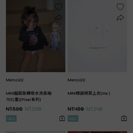
Mercci22
Mercci22
MINI腦筋急轉彎水洗長袖
MINI標語棉質上衣(me.)
TEE(童)(Pixar系列)
NT.580
NT.290
NT.480
NT.240
SALE
SALE