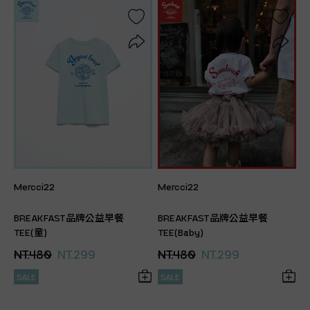
Mercci22
Mercci22
BREAKFAST品牌公益早餐
BREAKFAST品牌公益早餐
TEE(童)
TEE(Baby)
NT.480
NT.299
NT.480
NT.299
SALE
SALE