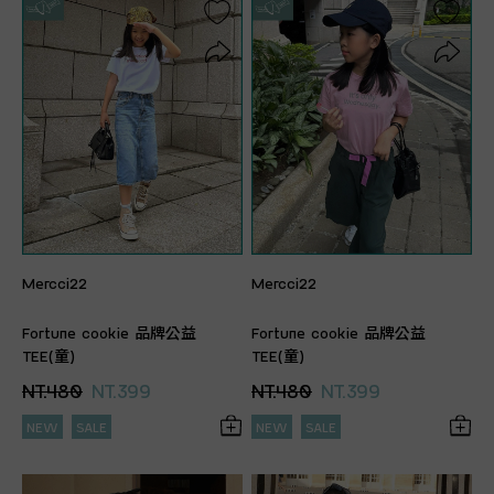
Mercci22
Mercci22
Fortune cookie 品牌公益
Fortune cookie 品牌公益
TEE(童)
TEE(童)
NT.480
NT.399
NT.480
NT.399
NEW
SALE
NEW
SALE