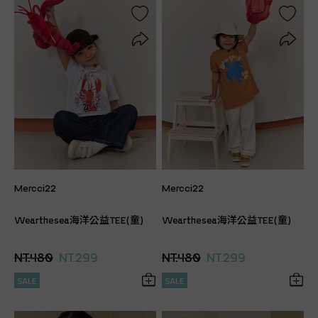
Mercci22
Mercci22
Wearthesea海洋公益TEE(童)
Wearthesea海洋公益TEE(童)
NT.480
NT.299
NT.480
NT.299
SALE
SALE