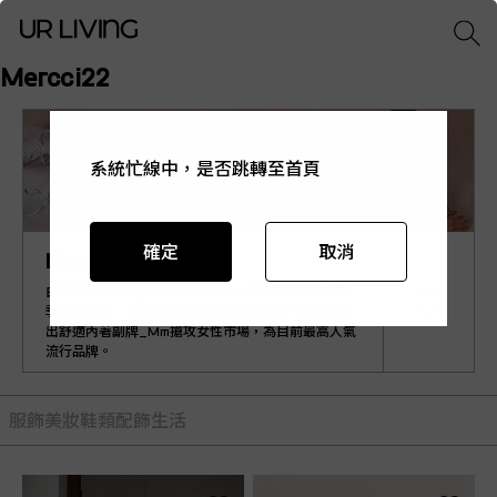
Mercci22
系統忙線中，是否跳轉至首頁
系統忙線中，是否跳轉至首頁
系統忙線中，是否跳轉至首頁
系統忙線中，是否跳轉至首頁
系統忙線中，是否跳轉至首頁
確定
確定
確定
確定
確定
取消
取消
取消
取消
取消
Mercci22
由知名時尚部落客-漢娜妞 創立，以歐美時髦結合當
季流行趨勢，多變風格深受廣大女性喜愛。近年更推
出舒適內著副牌_Mm搶攻女性市場，為目前最高人氣
流行品牌。
服飾
美妝
鞋類
配飾
生活