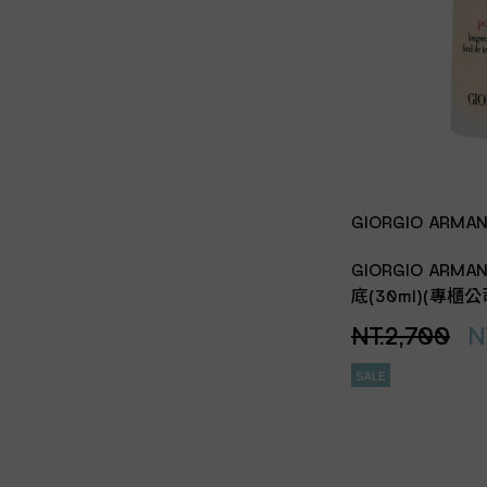
GIORGIO ARMAN
GIORGIO AR
底(30ml)(專櫃公
NT.2,700
N
SALE