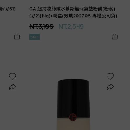
膏(#01)
GA 超持妝絲絨水慕斯無瑕氣墊粉餅(粉蕊)
(#2)(14g)+粉盒(效期2027.05 專櫃公司貨)
NT.3,100
NT.2,549
SALE