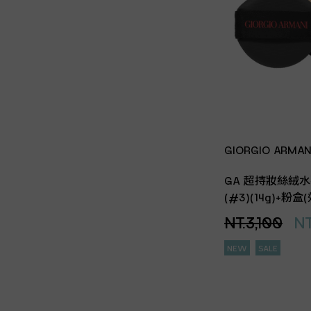
GIORGIO ARMAN
GA 超持妝絲絨
(#3)(14g)+粉
NT.3,100
NT
NEW
SALE