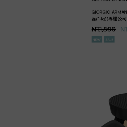
GIORGIO AR
蕊(14g)(專櫃公司
NT.1,800
NT
NEW
SALE