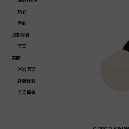
底妝/遮瑕
頰彩
唇彩
臉部保養
清潔
美體
沐浴清潔
身體保養
手足保養
GIORGIO ARMAN