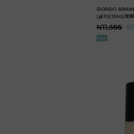
GIORGIO AR
(#31)(12ml)(
NT.1,800
NT
SALE