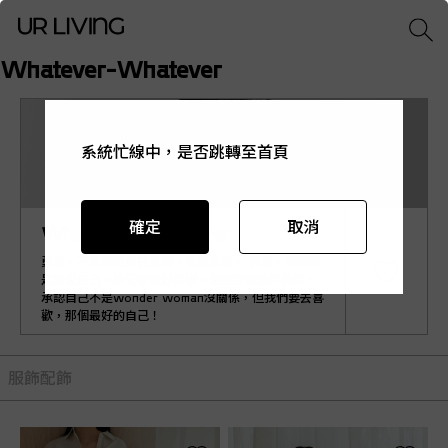
Whatever-Whatever
系統忙線中，是否跳轉至首頁
系統忙線中，是否跳轉至首頁
系統忙線中，是否跳轉至首頁
系統忙線中，是否跳轉至首頁
系統忙線中，是否跳轉至首頁
確定
確定
確定
確定
確定
取消
取消
取消
取消
取消
Whatever-Whatever
勇氣，不見得是勇往直前、奮起直追， 勇氣，有時候
是接受自己，接受那些好與壞，擁抱那些缺陷與美。
承認自己不是wonder woman沒關係，但我們要去喜
歡，那個最好的自己！
服飾
配飾