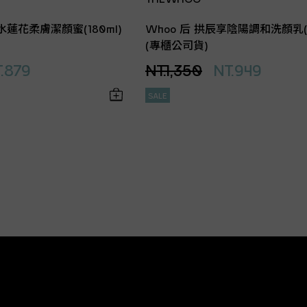
水蓮花柔膚潔顏蜜(180ml)
Whoo 后 拱辰享陰陽調和洗顏乳(1
(專櫃公司貨)
.879
NT.1,350
NT.949
SALE