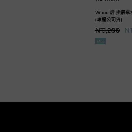
Whoo 后 拱辰享
(專櫃公司貨)
NT.1,200
NT
SALE