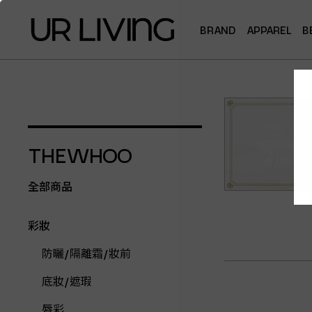
BRAND
APPAREL
B
THEWHOO
全部商品
彩妝
防曬/隔離霜/妝前
底妝/遮瑕
唇彩