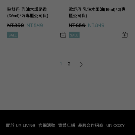
歐舒丹 乳油木護足霜
歐舒丹 乳油木果油(10ml)*2(專
(30ml)*2(專櫃公司貨)
櫃公司貨)
NT.850
NT.849
NT.850
NT.849
SALE
SALE
1
2
關於 UR LIVING
官網活動
實體店鋪
品牌合作招商
UR COZY