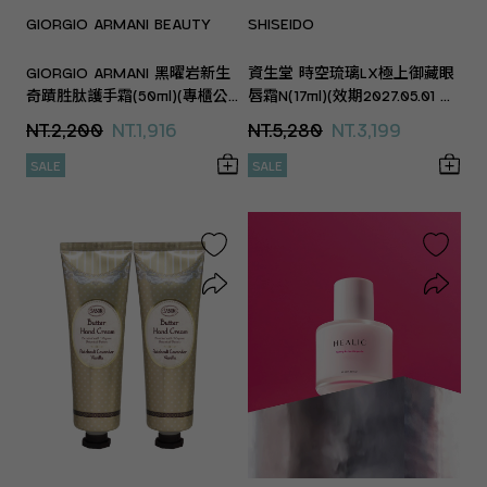
GIORGIO ARMANI BEAUTY
SHISEIDO
GIORGIO ARMANI 黑曜岩新生
資生堂 時空琉璃LX極上御藏眼
奇蹟胜肽護手霜(50ml)(專櫃公
唇霜N(17ml)(效期2027.05.01 專
司貨)
櫃公司貨)
NT.2,200
NT.1,916
NT.5,280
NT.3,199
SALE
SALE