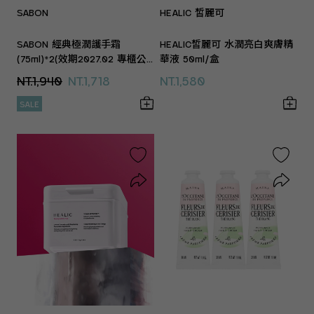
SABON
HEALIC 皙麗可
SABON 經典極潤護手霜
HEALIC皙麗可 水潤亮白爽膚精
(75ml)*2(效期2027.02 專櫃公
華液 50ml/盒
司貨)
NT.1,940
NT.1,718
NT.1,580
SALE