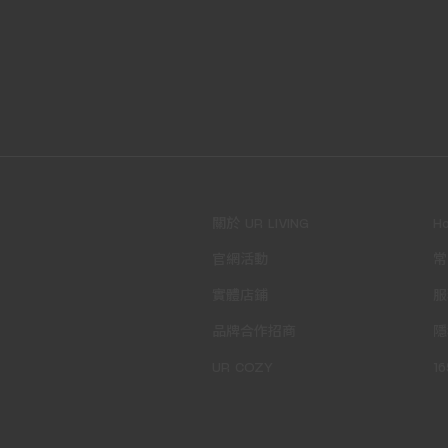
關於 UR LIVING
H
官網活動
常
實體店鋪
服
品牌合作招商
隱
UR COZY
1