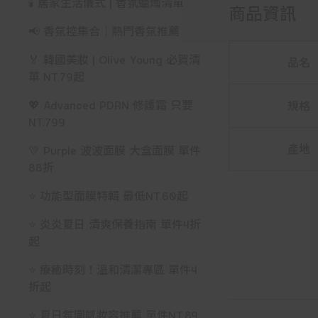
🕯️ 居家生活儀式 | 香氛蠟燭清單
商品資訊
📢 香氛控集合｜熱門香氛推薦
🏅 韓國美妝 | Olive Young 必買清
品名
單 NT.79起
💖 Advanced PDRN 修護霜 只要
規格
NT.799
產地
💛 Purple 波波面膜 大盒面膜 單件
88折
⭐ 功能型面膜特輯 最低NT.60起
⭐ 炎炎夏日 清爽保養指南 單件4折
起
⭐ 療癒時刻！溫和清潔專區 單件4
折起
⭐ 夏日氛圍感妝容推薦 單件NT.89