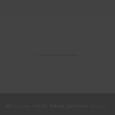
關於 UR LIVING
官網活動
實體店鋪
品牌合作招商
UR COZY