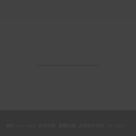
關於 UR LIVING
官網活動
實體店鋪
品牌合作招商
UR COZY