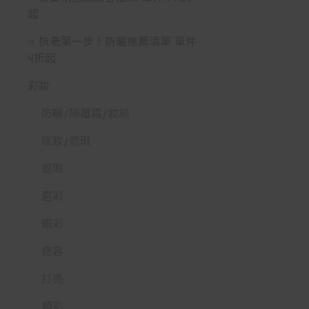
起
⭐ 抗老第一步！防曬推薦清單 單件
4折起
彩妝
防曬/隔離霜/妝前
底妝/遮瑕
遮瑕
眉彩
眼彩
修容
打亮
頰彩