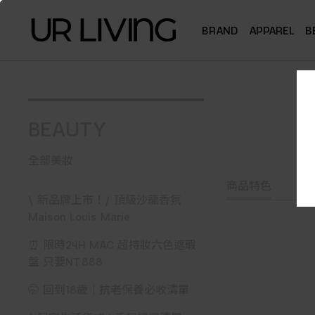
BRAND
APPAREL
B
BEAUTY
全部美妝
商品特色
\ 新品牌上市！/ 頂級沙龍香氛
Maison Louis Marie
⏰ 限時24H MAC 超持妝六色遮瑕
盤 只要NT.888
🤭 回到18歲｜抗老保養必收清單