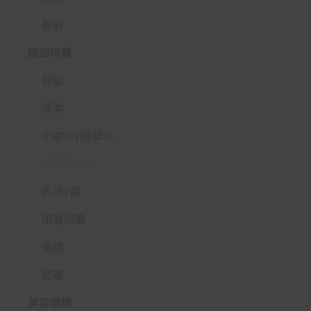
唇彩
臉部保養
卸妝
清潔
化妝水/精華水
精華液/油
乳液/霜
眼唇保養
面膜
防曬
美容週邊