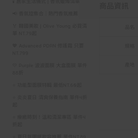
🕯️ 居家生活儀式 | 香氛蠟燭清單
商品資訊
📢 香氛控集合｜熱門香氛推薦
🏅 韓國美妝 | Olive Young 必買清
品名
單 NT.79起
💖 Advanced PDRN 修護霜 只要
規格
NT.799
產地
💛 Purple 波波面膜 大盒面膜 單件
88折
⭐ 功能型面膜特輯 最低NT.60起
⭐ 炎炎夏日 清爽保養指南 單件4折
起
⭐ 療癒時刻！溫和清潔專區 單件4
折起
⭐ 夏日氛圍感妝容推薦 單件NT.89