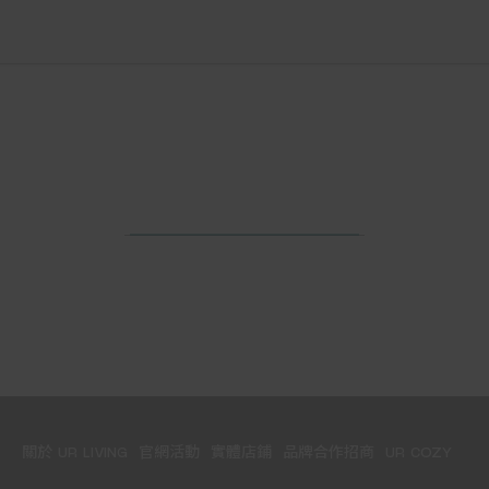
關於 UR LIVING
官網活動
實體店鋪
品牌合作招商
UR COZY