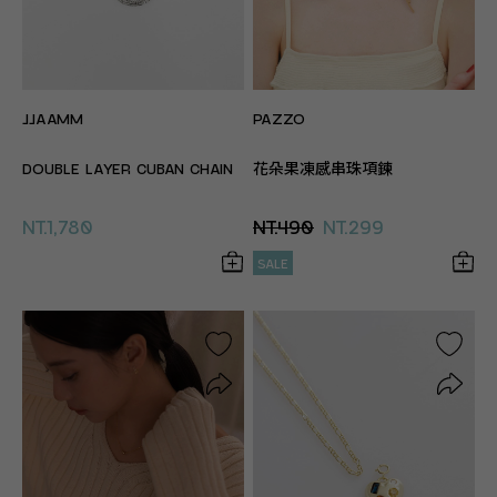
JJAAMM
PAZZO
DOUBLE LAYER CUBAN CHAIN
花朵果凍感串珠項鍊
NT.1,780
NT.490
NT.299
SALE