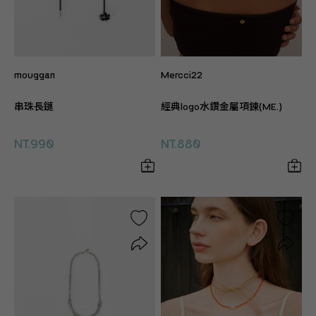
mouggan
Mercci22
串珠長鏈
經典logo水鑽金屬項鍊(ME.)
NT.990
NT.880