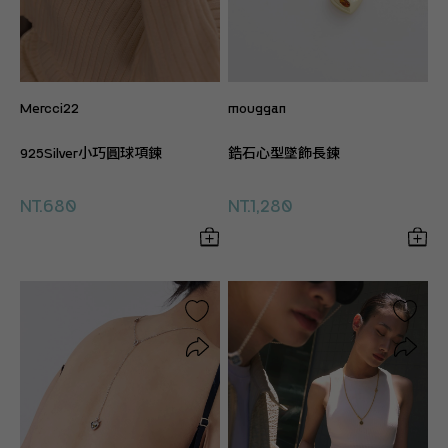
Mercci22
mouggan
925Silver小巧圓球項鍊
鋯石心型墜飾長鍊
NT.680
NT.1,280