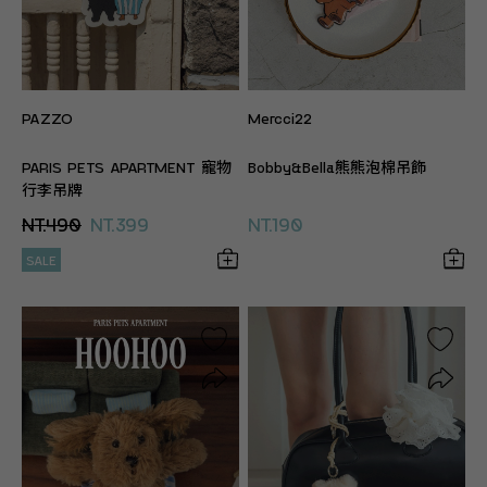
PAZZO
Mercci22
PARIS PETS APARTMENT 寵物
Bobby&Bella熊熊泡棉吊飾
行李吊牌
NT.490
NT.399
NT.190
SALE