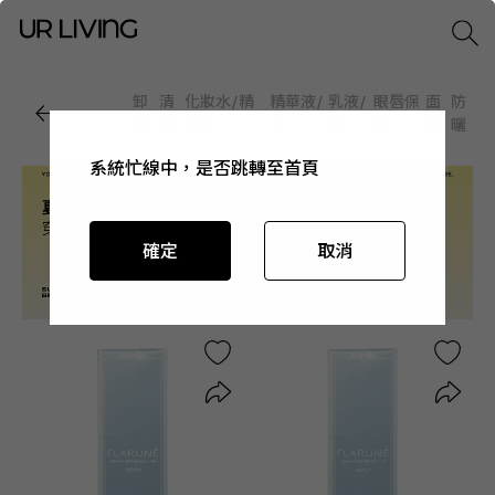
卸
清
化妝水/精
精華液/
乳液/
眼唇保
面
防
妝
潔
華水
油
霜
養
膜
曬
系統忙線中，是否跳轉至首頁
系統忙線中，是否跳轉至首頁
系統忙線中，是否跳轉至首頁
系統忙線中，是否跳轉至首頁
確定
確定
確定
確定
取消
取消
取消
取消