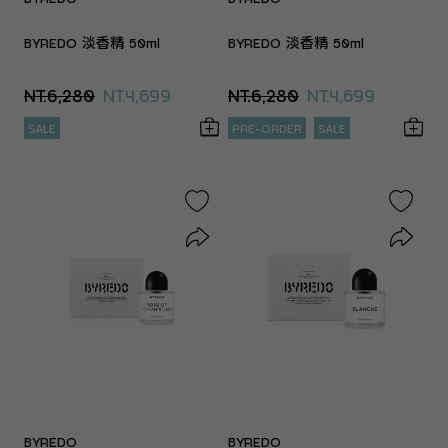
BYREDO 淡香精 50ml
BYREDO 淡香精 50ml
NT.6,280
NT.4,699
NT.6,280
NT.4,699
SALE
PRE-ORDER
SALE
BYREDO
BYREDO