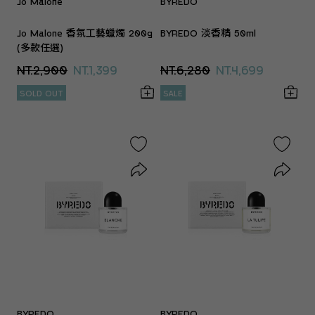
Jo Malone
BYREDO
Jo Malone 香氛工藝蠟燭 200g
BYREDO 淡香精 50ml
(多款任選)
NT.2,900
NT.1,399
NT.6,280
NT.4,699
SOLD OUT
SALE
BYREDO
BYREDO