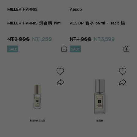
MILLER HARRIS
Aesop
MILLER HARRIS 淡香精 14ml
AESOP 香水 50ml - Tacit 悟
NT.2,000
NT.1,250
NT.4,900
NT.3,599
SALE
SALE