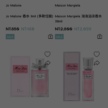
Jo Malone
Maison Margiela
Jo Malone 香水 9ml (多款任選)
Maison Margiela 泡泡浴淡香水
30ml
NT.850
NT.480
NT.2,800
NT.2,099
SALE
SALE