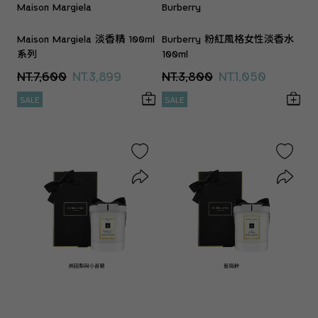
Maison Margiela
Burberry
Maison Margiela 淡香精 100ml
Burberry 粉紅風格女性淡香水
系列
100ml
NT.7,600
NT.3,899
NT.3,800
NT.1,050
SALE
SALE