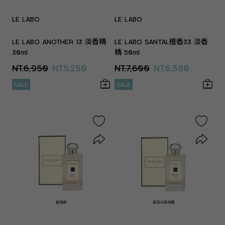
LE LABO
LE LABO
LE LABO ANOTHER 13 淡香精
LE LABO SANTAL檀香33 淡香
30ml
精 50ml
NT.6,950
NT.5,250
NT.7,600
NT.6,580
SALE
SALE