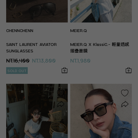
CHENNCHENN
MEIER.Q
SAINT LAURENT AVIATOR
MEIER.Q X KlassiC.- 輕量透感
SUNGLASSES
摺疊墨鏡
NT.16,400
NT.13,800
NT.1,980
SOLD OUT