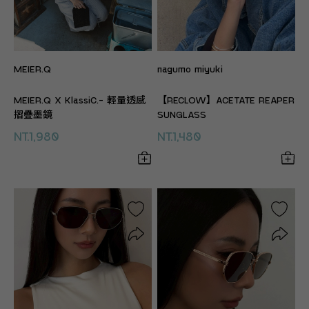
MEIER.Q
nagumo miyuki
MEIER.Q X KlassiC.- 輕量透感
【RECLOW】ACETATE REAPER
摺疊墨鏡
SUNGLASS
NT.1,980
NT.1,480