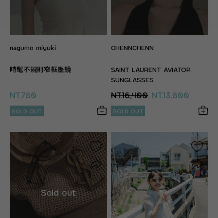
nagumo miyuki
CHENNCHENN
時髦不規則窄框墨鏡
SAINT LAURENT AVIATOR
SUNGLASSES
NT.780
NT.16,400
NT.13,800
SOLD OUT
SOLD OUT