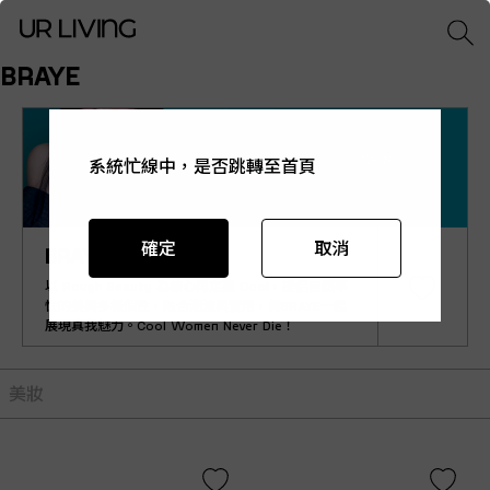
BRAYE
系統忙線中，是否跳轉至首頁
系統忙線中，是否跳轉至首頁
系統忙線中，是否跳轉至首頁
系統忙線中，是否跳轉至首頁
系統忙線中，是否跳轉至首頁
確定
確定
確定
確定
確定
取消
取消
取消
取消
取消
BRAYE
以 Rough Beauty 為核心再定義 Cool，提倡自然率
性的美與多樣個性，融合潮流與實用，與BRAYE一起
展現真我魅力。Cool Women Never Die！
美妝