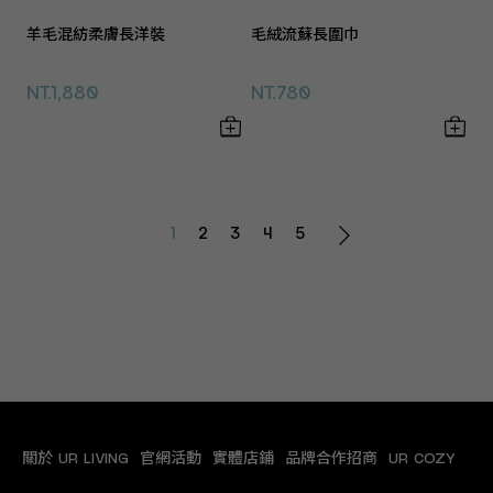
羊毛混紡柔膚長洋裝
毛絨流蘇長圍巾
NT.1,880
NT.780
1
2
3
4
5
關於 UR LIVING
官網活動
實體店鋪
品牌合作招商
UR COZY