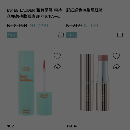
ESTEE LAUDER 雅詩蘭黛 粉持
彩虹調色渲染腮紅液
久完美持妝粉底SPF10/PA++
(30ml)(專櫃公司貨)
NT.2,400
NT.1,299
NT.359
NT.159
SALE
SALE
4U2
TIRTIR