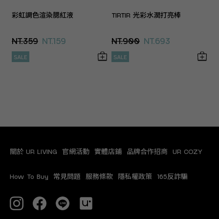
彩虹調色渲染腮紅液
TIRTIR 光彩水潤打亮棒
NT.359
NT.159
NT.900
NT.693
SALE
SALE
關於 UR LIVING
官網活動
實體店鋪
品牌合作招商
UR COZY
How To Buy
常見問題
服務條款
隱私權政策
165反詐騙