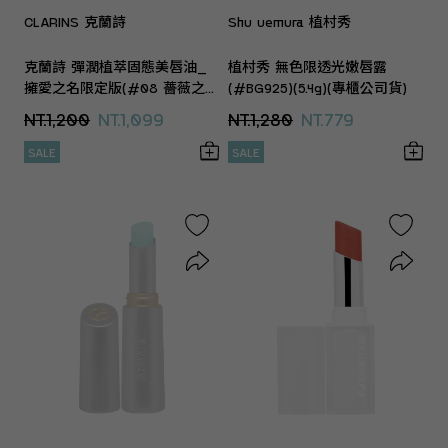
CLARINS 克蘭詩
Shu uemura 植村秀
克蘭詩 彈潤植萃固態美唇油_
植村秀 無色限透光嫩唇露
擁愛之名限定版(#08 薔薇之
(#BG925)(5.4g)(專櫃公司貨)
吻)(2.9g)(專櫃公司貨)
NT.1,200
NT.1,099
NT.1,280
NT.779
SALE
SALE