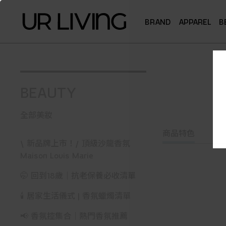
BRAND
APPAREL
B
BEAUTY
全部美妝
商品特色
\ 新品牌上市！/ 頂級沙龍香氛
Maison Louis Marie
🤭 回到18歲｜抗老保養必收清單
🕯️ 居家生活儀式 | 香氛蠟燭清單
📢 香氛控集合｜熱門香氛推薦