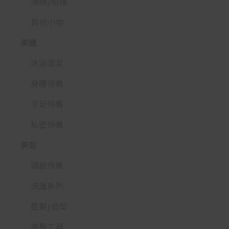
海綿/粉撲
其他小物
美體
沐浴清潔
身體保養
手足保養
私密保養
美髮
頭皮保養
洗護系列
整髮/造型
美髮工具