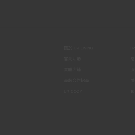
關於 UR LIVING
H
官網活動
常
實體店鋪
服
品牌合作招商
隱
UR COZY
1