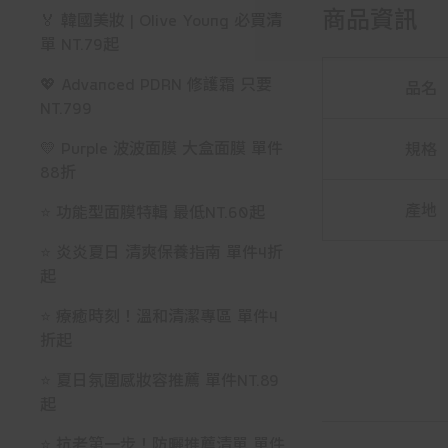
商品資訊
🏅 韓國美妝 | Olive Young 必買清
單 NT.79起
💖 Advanced PDRN 修護霜 只要
品名
NT.799
💛 Purple 波波面膜 大盒面膜 單件
規格
88折
產地
⭐ 功能型面膜特輯 最低NT.60起
⭐ 炎炎夏日 清爽保養指南 單件4折
起
⭐ 療癒時刻！溫和清潔專區 單件4
折起
⭐ 夏日氛圍感妝容推薦 單件NT.89
起
⭐ 抗老第一步！防曬推薦清單 單件