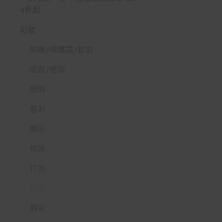
4折起
彩妝
防曬/隔離霜/妝前
底妝/遮瑕
遮瑕
眉彩
眼彩
修容
打亮
頰彩
唇彩