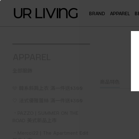
BRAND
APPAREL
B
APPAREL
全部服飾
商品特色
🩵 韓系斜肩上衣 滿一件送$300
🤍 法式優雅蕾絲 滿一件送$300
．PAZZO | SUMMER ON THE
ROAD 美式新品上市
．Mercci22 | The Apartment Edit