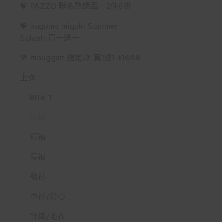
💖 PAZZO 聯名熱銷品．2件6折
💖 nagumo miyuki Summer
Splash 買一送一
💖 mouggan 指定款 買1送1 $1080
上衣
BRA T
無袖
短袖
長袖
襯衫
罩衫/背心
針織/毛衣