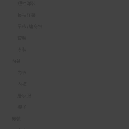
短袖洋裝
長袖洋裝
吊帶/連身褲
套裝
泳裝
內著
內衣
內褲
居家服
襪子
男裝