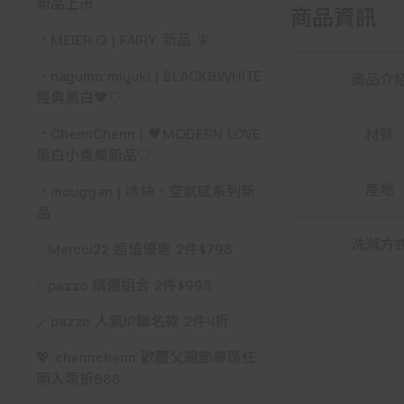
新品上市
商品資訊
．MEIER.Q | FAIRY 新品 🧚
．nagumo miyuki | BLACK&WHITE
商品介
經典黑白🖤🤍
．ChennChenn | 🖤MODERN LOVE
材質
黑白小香風新品🤍
產地
．mouggan | 冰絲。空氣感系列新
品
洗滌方
✨Mercci22 超值優惠 2件$798
✨pazzo 精選組合 2件$998
🪄pazzo 人氣IP聯名款 2件4折
💖 chennchenn 歡慶父親節專區任
兩入現折888