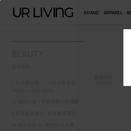
BRAND
APPAREL
B
BEAUTY
全部美妝
商品特色
\ 新品牌上市！/ 頂級沙龍香氛
Maison Louis Marie
🤭 回到18歲｜抗老保養必收清單
🕯️ 居家生活儀式 | 香氛蠟燭清單
📢 香氛控集合｜熱門香氛推薦