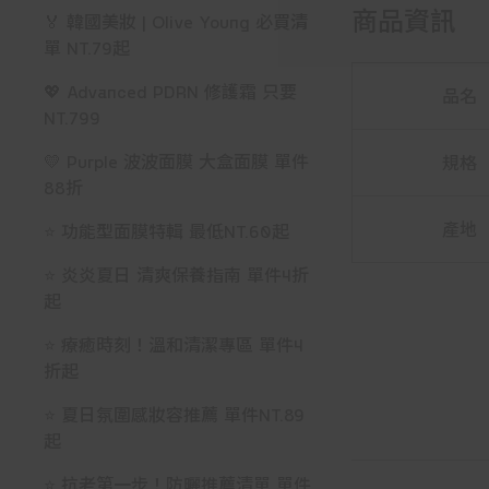
商品資訊
🏅 韓國美妝 | Olive Young 必買清
單 NT.79起
💖 Advanced PDRN 修護霜 只要
品名
NT.799
💛 Purple 波波面膜 大盒面膜 單件
規格
88折
產地
⭐ 功能型面膜特輯 最低NT.60起
⭐ 炎炎夏日 清爽保養指南 單件4折
起
⭐ 療癒時刻！溫和清潔專區 單件4
折起
⭐ 夏日氛圍感妝容推薦 單件NT.89
起
⭐ 抗老第一步！防曬推薦清單 單件