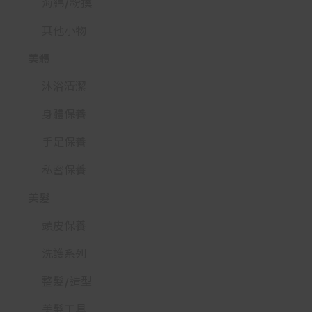
海綿/粉撲
其他小物
美體
沐浴清潔
身體保養
手足保養
私密保養
美髮
頭皮保養
洗護系列
整髮/造型
美髮工具