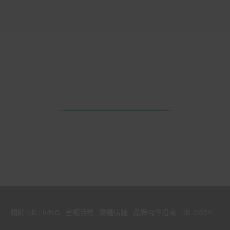
關於 UR LIVING
官網活動
實體店鋪
品牌合作招商
UR COZY