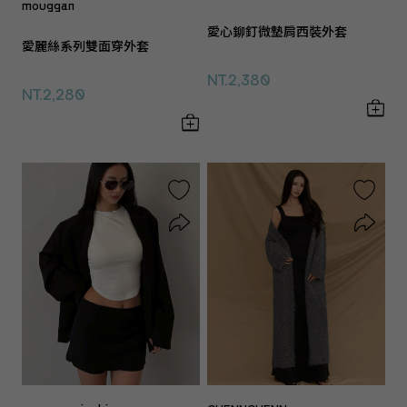
mouggan
愛心鉚釘微墊肩西裝外套
愛麗絲系列雙面穿外套
NT.2,380
NT.2,280