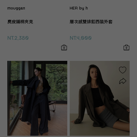
mouggan
HER by h
麂皮鋪棉夾克
層次感雙排釦西裝外套
NT.2,380
NT.4,000