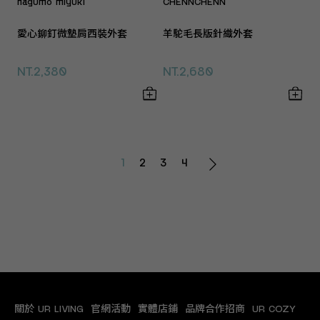
nagumo miyuki
CHENNCHENN
愛心鉚釘微墊肩西裝外套
羊駝毛長版針織外套
NT.2,380
NT.2,680
1
2
3
4
關於 UR LIVING
官網活動
實體店鋪
品牌合作招商
UR COZY