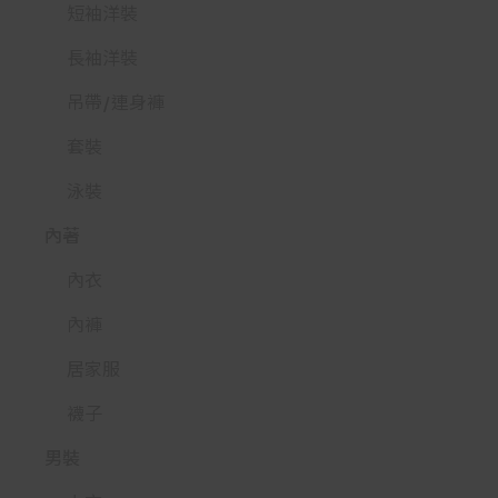
短袖洋裝
長袖洋裝
吊帶/連身褲
套裝
泳裝
內著
內衣
內褲
居家服
襪子
男裝