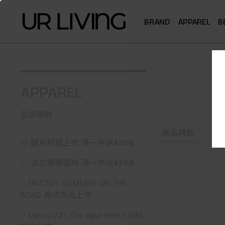
BRAND
APPAREL
B
APPAREL
全部服飾
商品特色
🩵 韓系斜肩上衣 滿一件送$300
🤍 法式優雅蕾絲 滿一件送$300
．PAZZO | SUMMER ON THE
ROAD 美式新品上市
．Mercci22 | The Apartment Edit