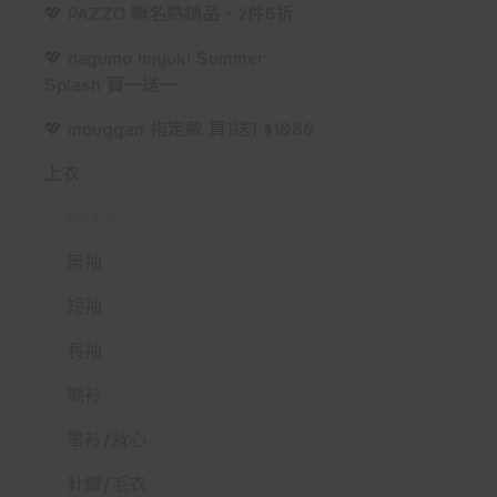
💖 PAZZO 聯名熱銷品．2件6折
💖 nagumo miyuki Summer
Splash 買一送一
💖 mouggan 指定款 買1送1 $1080
上衣
BRA T
無袖
短袖
長袖
襯衫
罩衫/背心
針織/毛衣