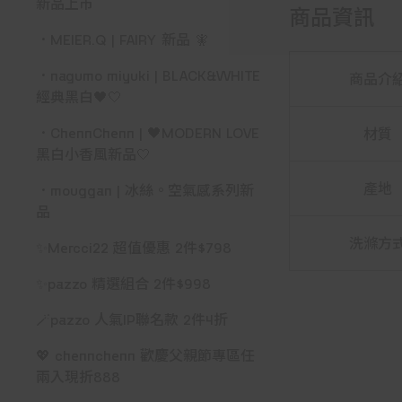
新品上市
商品資訊
．MEIER.Q | FAIRY 新品 🧚
．nagumo miyuki | BLACK&WHITE
商品介
經典黑白🖤🤍
．ChennChenn | 🖤MODERN LOVE
材質
黑白小香風新品🤍
產地
．mouggan | 冰絲。空氣感系列新
品
洗滌方
✨Mercci22 超值優惠 2件$798
✨pazzo 精選組合 2件$998
🪄pazzo 人氣IP聯名款 2件4折
💖 chennchenn 歡慶父親節專區任
兩入現折888