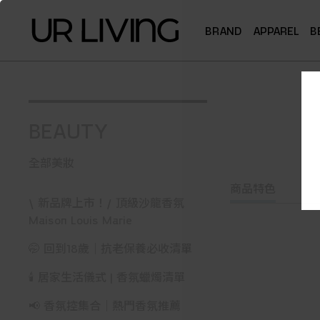
BRAND
APPAREL
B
BEAUTY
全部美妝
商品特色
\ 新品牌上市！/ 頂級沙龍香氛
Maison Louis Marie
🤭 回到18歲｜抗老保養必收清單
🕯️ 居家生活儀式 | 香氛蠟燭清單
📢 香氛控集合｜熱門香氛推薦