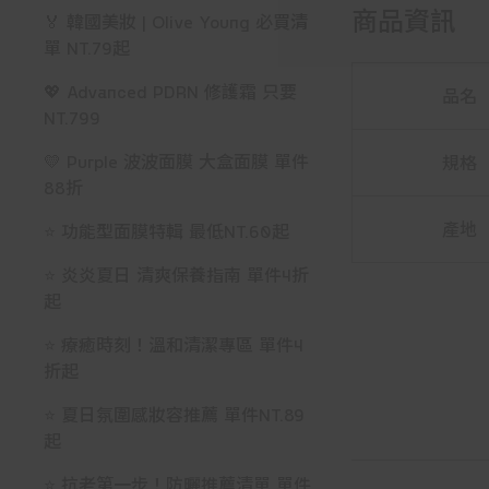
商品資訊
🏅 韓國美妝 | Olive Young 必買清
單 NT.79起
💖 Advanced PDRN 修護霜 只要
品名
NT.799
💛 Purple 波波面膜 大盒面膜 單件
規格
88折
產地
⭐ 功能型面膜特輯 最低NT.60起
⭐ 炎炎夏日 清爽保養指南 單件4折
起
⭐ 療癒時刻！溫和清潔專區 單件4
折起
⭐ 夏日氛圍感妝容推薦 單件NT.89
起
⭐ 抗老第一步！防曬推薦清單 單件