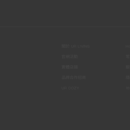
關於 UR LIVING
H
官網活動
常
實體店鋪
服
品牌合作招商
隱
UR COZY
1