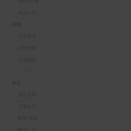
海綿/粉撲
其他小物
美體
沐浴清潔
身體保養
手足保養
私密保養
美髮
頭皮保養
洗護系列
整髮/造型
美髮工具