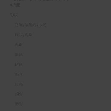
4折起
彩妝
防曬/隔離霜/妝前
底妝/遮瑕
遮瑕
眉彩
眼彩
修容
打亮
頰彩
唇彩