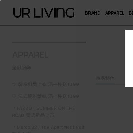
BRAND
APPAREL
B
APPAREL
全部服飾
商品特色
🩵 韓系斜肩上衣 滿一件送$300
🤍 法式優雅蕾絲 滿一件送$300
．PAZZO | SUMMER ON THE
ROAD 美式新品上市
．Mercci22 | The Apartment Edit