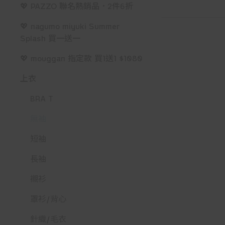
💖 PAZZO 聯名熱銷品．2件6折
💖 nagumo miyuki Summer
Splash 買一送一
💖 mouggan 指定款 買1送1 $1080
上衣
BRA T
無袖
短袖
長袖
襯衫
罩衫/背心
針織/毛衣