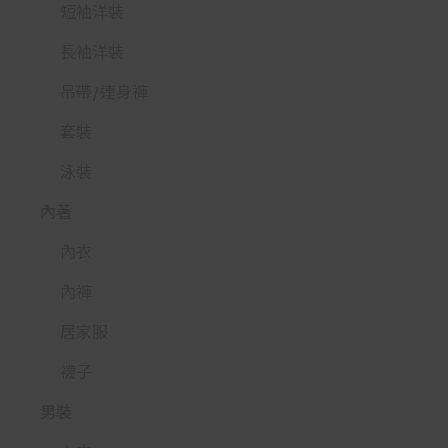
短袖洋裝
長袖洋裝
吊帶/連身褲
套裝
泳裝
內著
內衣
內褲
居家服
襪子
男裝