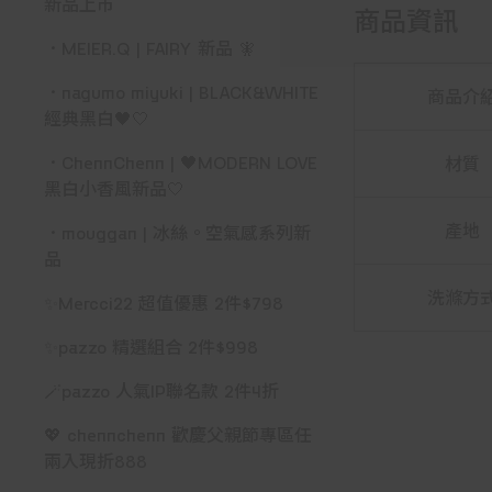
新品上市
商品資訊
．MEIER.Q | FAIRY 新品 🧚
．nagumo miyuki | BLACK&WHITE
商品介
經典黑白🖤🤍
．ChennChenn | 🖤MODERN LOVE
材質
黑白小香風新品🤍
產地
．mouggan | 冰絲。空氣感系列新
品
洗滌方
✨Mercci22 超值優惠 2件$798
✨pazzo 精選組合 2件$998
🪄pazzo 人氣IP聯名款 2件4折
💖 chennchenn 歡慶父親節專區任
兩入現折888