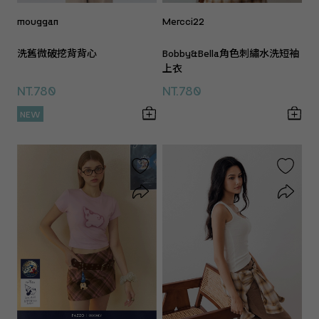
mouggan
Mercci22
洗舊微破挖背背心
Bobby&Bella角色刺繡水洗短袖
上衣
NT.780
NT.780
NEW