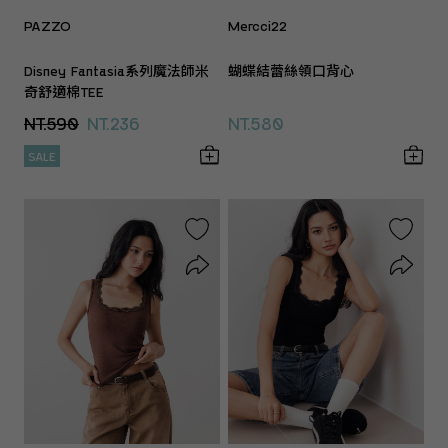
PAZZO
Mercci22
Disney Fantasia系列魔法師米
蝴蝶結蕾絲領口背心
奇舒適棉TEE
NT.590
NT.236
NT.580
SALE