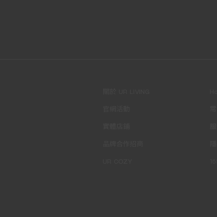
關於 UR LIVING
H
官網活動
常
實體店鋪
服
品牌合作招商
隱
UR COZY
1