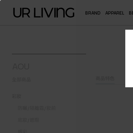
BRAND
APPAREL
B
AOU
商品特色
全部商品
彩妝
防曬/隔離霜/妝前
底妝/遮瑕
眼彩