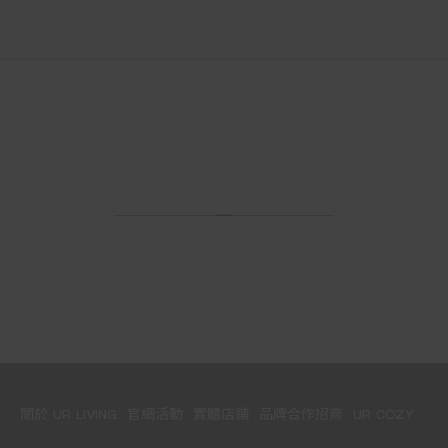
關於 UR LIVING
官網活動
實體店鋪
品牌合作招商
UR COZY