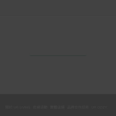
關於 UR LIVING
官網活動
實體店鋪
品牌合作招商
UR COZY